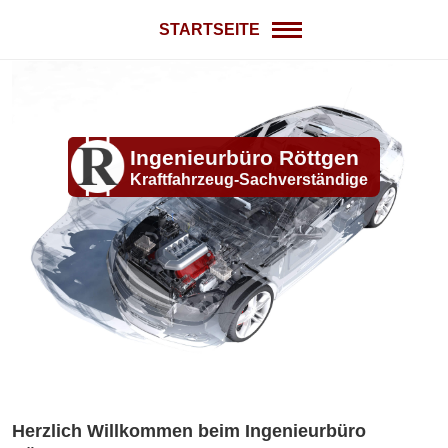
STARTSEITE
LEISTUNGEN
UNFALL - WAS NUN?
Ingenieurbüro Röttgen
Kraftfahrzeug-Sachverständige
TEAM
KONTAKT
Herzlich Willkommen beim Ingenieurbüro